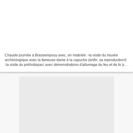
Chaude journée à Brassempouy avec, en matinée: -la visite du musée
archéologique avec la fameuse dame à la capuche (enfin, sa reproduction!)
-la visite du préhistoparc avec démonstrations d'allumage du feu et de tir à la
sagaie à la mode des hommes de...