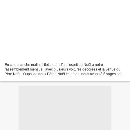
En ce dimanche matin, il flotte dans l'air l'esprit de Noël à notre
rassemblement mensuel, avec plusieurs voitures décorées et la venue du
Père Noël ! Oups, de deux Pères-Noël tellement nous avons été sages cette
année aux VPM ! 🎅🎅 Voici en images ce...