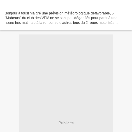
Bonjour à tous! Malgré une prévision météorologique défavorable, 5
"Mobeurs" du club des VPM ne se sont pas dégonflés pour partir à une
heure très matinale à la rencontre d'autres fous du 2 roues motorisés
dimanche 27 juillet 2025. 1er café entre potes!...
Publicité