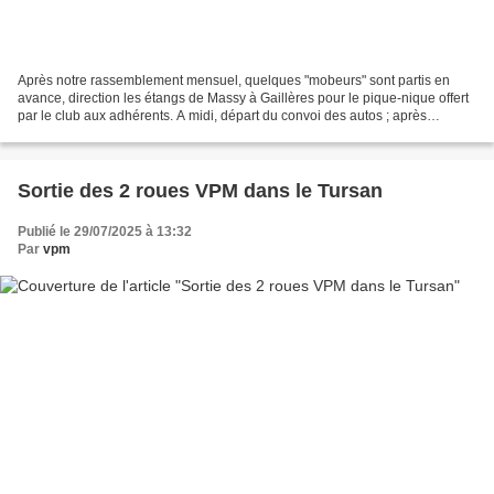
Après notre rassemblement mensuel, quelques "mobeurs" sont partis en
avance, direction les étangs de Massy à Gaillères pour le pique-nique offert
par le club aux adhérents. A midi, départ du convoi des autos ; après
l'installation des tables, l'apéro...
Sortie des 2 roues VPM dans le Tursan
Publié le 29/07/2025 à 13:32
Par
vpm