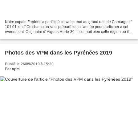
Notre copain Fredéric a participé ce week-end au grand raid de Camargue "
101.01 kms" Ce champion s'est préparé toute l'année pour participer à cet
événement. Originaire d' Aigues Morte-30- il connaît bien cette région où il a
passé toute sa jeunesse...
Photos des VPM dans les Pyrénées 2019
Publié le 26/09/2019 à 15:20
Par
vpm