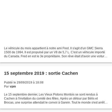
Le véhicule du mois appartient à notre ami Fred. Il s'agit d'un GMC Sierra
1500 de 1994. Il est propulsé par un V8 de 5,7 L. C'est un véhicule importé
du Canada. Fred en est le 3e propriétaire. Son rêve était d'avoir une voiture
américaine. Il s'est fait...
15 septembre 2019 : sortie Cachen
Publié le 29/09/2019 à 18:08
Par
vpm
Le 15 septembre dernier, Les Vieux Pistons Montois se sont rendus à
Cachen à l'invitation du comité des fêtes. Après un détour par Bélis et
Brocas, une surprise attendait le convoi à Garein. Tout le monde s'est arrêté
chez Christopher et Neena qui nous...