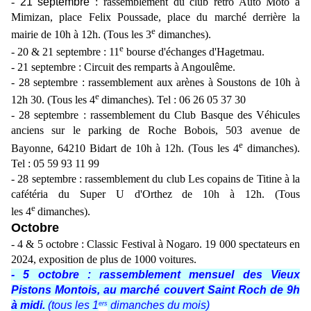
-
21 septembre
: rassemblement du club retro Auto Moto à
Mimizan, place Felix Poussade, place du marché derrière la
e
mairie de 10h à 12h. (Tous les 3
dimanches).
e
- 20 & 21 septembre : 11
bourse d'échanges d'Hagetmau.
- 21 septembre : Circuit des remparts à Angoulême.
- 28 septembre : rassemblement aux arènes à Soustons de 10h à
e
12h 30. (Tous les 4
dimanches). Tel : 06 26 05 37 30
- 28 septembre : rassemblement du Club Basque des Véhicules
anciens sur le parking de Roche Bobois, 503 avenue de
e
Bayonne, 64210 Bidart de 10h à 12h. (Tous les 4
dimanches).
Tel : 05 59 93 11 99
- 28 septembre : rassemblement du club Les copains de Titine à la
cafétéria du Super U d'Orthez de 10h à 12h. (Tous
e
les 4
dimanches).
Octobre
- 4 & 5 octobre : Classic Festival à Nogaro. 19 000 spectateurs en
2024, exposition de plus de 1000 voitures.
- 5 octobre : rassemblement mensuel des Vieux
Pistons Montois, au marché couvert Saint Roch de 9h
à midi.
(tous les 1
dimanches du mois)
ers