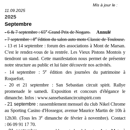
Mis à jour le :
11
.09
.
2025
2025
Septembre
e
- 6 & 7 septembre : 65
Grand Prix de Nogaro.
Annulé
e
- 7 septembre : 8
édition du salon auto moto Classic de Toulouse.
- 13 et 14 septembre : forum des associations à Mont de Marsan.
C'est le rendez-vous de la rentrée. Les Vieux Pistons Montois y
tiendront un stand. Cette manifestation nous permet de présenter
notre structure au public et lui faire découvrir nos activités.
e
- 14 septembre : 5
édition des journées du patrimoine à
Roquefort.
- 20 et 21 septembre : San Sebastian circuit spirit. Rallye
promenade le samedi. Exposition et concours d'élégance le
dimanche. Infos : www.sansebastiancircuitspirit.com
-
21 septembre
: rassemblement mensuel du club Nikel Chrome
au Sporting Casino d'Hossegor, avenue Maurice Martin de 10h à
e
12h30. (Tous les 3
dimanche de février à novembre). Contact
: 06 09 91 17 70.