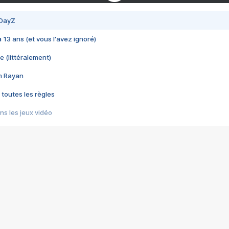
 DayZ
 a 13 ans (et vous l'avez ignoré)
e (littéralement)
im Rayan
 toutes les règles
s les jeux vidéo
us choquant de Rockstar ? - Le scandale BULLY
e plus moche de Steam
du RÊVE tourne au CAUCHEMAR
pendant 8 heures
it… à tort
umiliés par un jeu vidéo