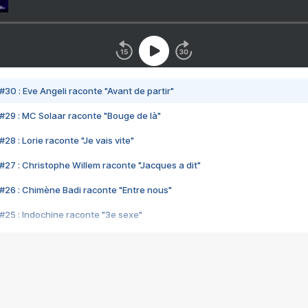
#30 : Eve Angeli raconte "Avant de partir"
#29 : MC Solaar raconte "Bouge de là"
28 : Lorie raconte "Je vais vite"
#27 : Christophe Willem raconte "Jacques a dit"
#26 : Chimène Badi raconte "Entre nous"
#25 : Indochine raconte "3e sexe"
#24 : Zaho raconte "C'est chelou"
#23 : Patrick Bruel raconte "Au café des délices"
#22 : Kyo raconte "Le chemin"