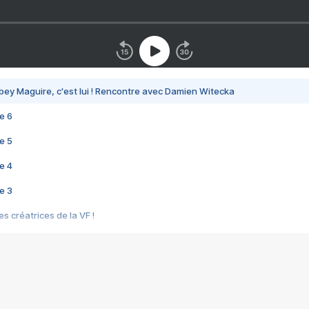
bey Maguire, c'est lui ! Rencontre avec Damien Witecka
e 6
e 5
e 4
e 3
s créatrices de la VF !
e 2
e 1
e Mektoub My Love arrive enfin ! Rencontre avec Shaïn Boumedine et Sal