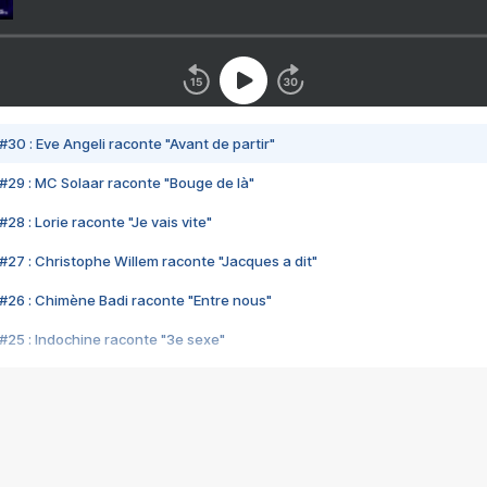
#30 : Eve Angeli raconte "Avant de partir"
#29 : MC Solaar raconte "Bouge de là"
28 : Lorie raconte "Je vais vite"
#27 : Christophe Willem raconte "Jacques a dit"
#26 : Chimène Badi raconte "Entre nous"
#25 : Indochine raconte "3e sexe"
#24 : Zaho raconte "C'est chelou"
#23 : Patrick Bruel raconte "Au café des délices"
#22 : Kyo raconte "Le chemin"