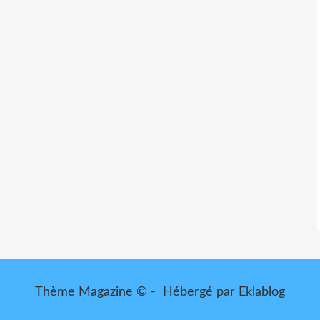
Thème Magazine © - Hébergé par
Eklablog