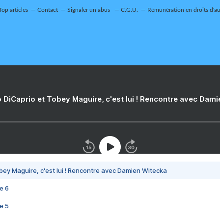
Top articles
Contact
Signaler un abus
C.G.U.
Rémunération en droits d'au
 DiCaprio et Tobey Maguire, c'est lui ! Rencontre avec Dam
bey Maguire, c'est lui ! Rencontre avec Damien Witecka
e 6
e 5