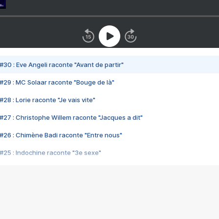
#30 : Eve Angeli raconte "Avant de partir"
#29 : MC Solaar raconte "Bouge de là"
28 : Lorie raconte "Je vais vite"
#27 : Christophe Willem raconte "Jacques a dit"
#26 : Chimène Badi raconte "Entre nous"
#25 : Indochine raconte "3e sexe"
#24 : Zaho raconte "C'est chelou"
#23 : Patrick Bruel raconte "Au café des délices"
#22 : Kyo raconte "Le chemin"