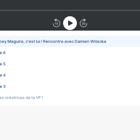
bey Maguire, c'est lui ! Rencontre avec Damien Witecka
e 6
e 5
e 4
e 3
s créatrices de la VF !
e 2
e 1
e Mektoub My Love arrive enfin ! Rencontre avec Shaïn Boumedine et Sal