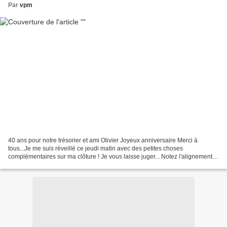
Par
vpm
40 ans pour notre trésorier et ami Olivier Joyeux anniversaire Merci à
tous...Je me suis réveillé ce jeudi matin avec des petites choses
complémentaires sur ma clôture ! Je vous laisse juger... Notez l'alignement
des 40 balais (d'essui glace), sans oublier...