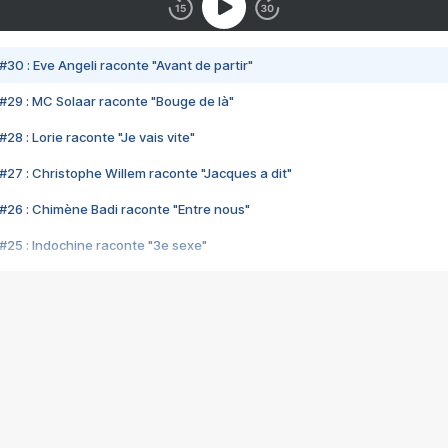
#30 : Eve Angeli raconte "Avant de partir"
#29 : MC Solaar raconte "Bouge de là"
28 : Lorie raconte "Je vais vite"
#27 : Christophe Willem raconte "Jacques a dit"
#26 : Chimène Badi raconte "Entre nous"
#25 : Indochine raconte "3e sexe"
#24 : Zaho raconte "C'est chelou"
#23 : Patrick Bruel raconte "Au café des délices"
#22 : Kyo raconte "Le chemin"
#21 : Nolwenn Leroy raconte "Cassé"
#20 : Patrick Hernandez raconte "Born to be alive"