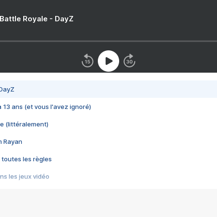
 Battle Royale - DayZ
 DayZ
 a 13 ans (et vous l'avez ignoré)
e (littéralement)
im Rayan
 toutes les règles
s les jeux vidéo
us choquant de Rockstar ? - Le scandale BULLY
e plus moche de Steam