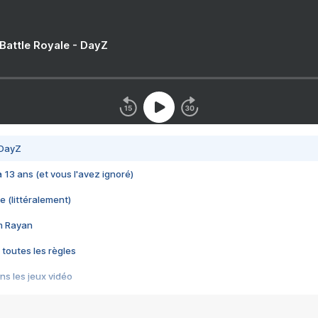
 Battle Royale - DayZ
 DayZ
 a 13 ans (et vous l'avez ignoré)
e (littéralement)
im Rayan
 toutes les règles
s les jeux vidéo
us choquant de Rockstar ? - Le scandale BULLY