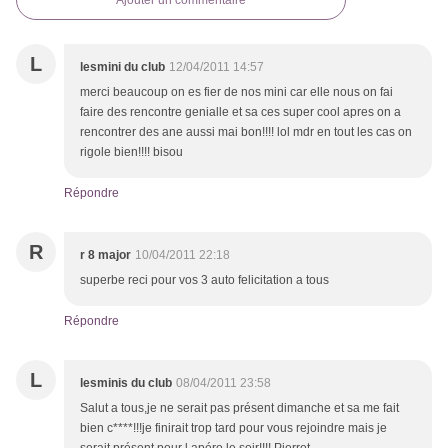
Ajouter un commentaire
L
lesmini du club
12/04/2011 14:57
merci beaucoup on es fier de nos mini car elle nous on fai
faire des rencontre genialle et sa ces super cool apres on a
rencontrer des ane aussi mai bon!!!! lol mdr en tout les cas on
rigole bien!!!! bisou
Répondre
R
r 8 major
10/04/2011 22:18
superbe reci pour vos 3 auto felicitation a tous
Répondre
L
lesminis du club
08/04/2011 23:58
Salut a tous,je ne serait pas présent dimanche et sa me fait
bien c****!!!je finirait trop tard pour vous rejoindre mais je