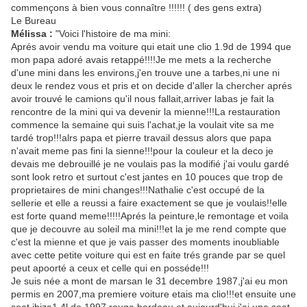
commençons à bien vous connaître !!!!!! ( des gens extra)
Le Bureau
Mélissa :
"Voici l'histoire de ma mini:
Aprés avoir vendu ma voiture qui etait une clio 1.9d de 1994 que
mon papa adoré avais retappé!!!!Je me mets a la recherche
d'une mini dans les environs,j'en trouve une a tarbes,ni une ni
deux le rendez vous et pris et on decide d'aller la chercher aprés
avoir trouvé le camions qu'il nous fallait,arriver labas je fait la
rencontre de la mini qui va devenir la mienne!!!La restauration
commence la semaine qui suis l'achat,je la voulait vite sa me
tardé trop!!!alrs papa et pierre travail dessus alors que papa
n'avait meme pas fini la sienne!!!pour la couleur et la deco je
devais me debrouillé je ne voulais pas la modifié j'ai voulu gardé
sont look retro et surtout c'est jantes en 10 pouces que trop de
proprietaires de mini changes!!!Nathalie c'est occupé de la
sellerie et elle a reussi a faire exactement se que je voulais!!elle
est forte quand meme!!!!!Aprés la peinture,le remontage et voila
que je decouvre au soleil ma mini!!!et la je me rend compte que
c'est la mienne et que je vais passer des moments inoubliable
avec cette petite voiture qui est en faite trés grande par se quel
peut apoorté a ceux et celle qui en posséde!!!
Je suis née a mont de marsan le 31 decembre 1987,j'ai eu mon
permis en 2007,ma premiere voiture etais ma clio!!!et ensuite une