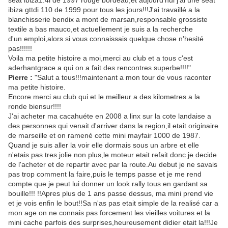
seat ibiza1.4l de 1997 rouge bordeau,et aujourd'hui j'ai une seat
ibiza gttdi 110 de 1999 pour tous les jours!!!J'ai travaillé a la
blanchisserie bendix a mont de marsan,responsable grossiste
textile a bas mauco,et actuellement je suis a la recherche
d'un emploi,alors si vous connaissais quelque chose n'hesité
pas!!!!!!
Voila ma petite histoire a moi,merci au club et a tous c'est
aderhantgrace a qui on a fait des rencontres superbe!!!!"
Pierre :
"Salut a tous!!!maintenant a mon tour de vous raconter
ma petite histoire.
Encore merci au club qui et le meilleur a des kilometres a la
ronde biensur!!!!
J'ai acheter ma cacahuéte en 2008 a linx sur la cote landaise a
des personnes qui venait d'arriver dans la region,il etait originaire
de marseille et on ramené cette mini mayfair 1000 de 1987.
Quand je suis aller la voir elle dormais sous un arbre et elle
n'etais pas tres jolie non plus,le moteur etait refait donc je decide
de l'acheter et de repartir avec par la route.Au debut je ne savais
pas trop comment la faire,puis le temps passe et je me rend
compte que je peut lui donner un look rally tous en gardant sa
bouille!!! !!Apres plus de 1 ans passe dessus, ma mini prend vie
et je vois enfin le bout!!Sa n'as pas etait simple de la realisé car a
mon age on ne connais pas forcement les vieilles voitures et la
mini cache parfois des surprises,heureusement didier etait la!!!Je