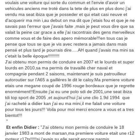
voulais une voiture qui sorte du commun et l'envie d'avoir un
vehicules anciens me troté dans la tete de plus en plus donc j'ai
vendu ma seat ibiza que je posseder et qui etait casi neuve et
d'acquerir ma min i,au debut on ma dit que j'etais fou et que je ne
savais pas l'erreur que j'avais faite ,mais je peut vous dire que sa
valait la peine car grace a elle j'ai racontrais des gens merveilleux
comme vous et de faire des apero mémorable!!!en tous cas je
pense que tous se que je vis avec restera a jamais dans mais
pensé et plus tard je pourrais dire.....AH quand j'avais ma mini sa
c'etait la belle époque!!!!!!!!!
J'ai obtenu mon permis de conduire en 2007 et le lourds et super
lourds en 2010,sa ma permis de travaillé cher naval et
compagnie pendant 2 saisons, maintenant je suis patrouilleur
autoroutier sur l'A65 a gailléres le dit le caloy.Ma premiere voiture
etais une megane coupé de 1996 rouge bordeaux que je regrette
enormément!!Ensuite j'ai eu une polo sdi de 2001,une seat ibiza
tdi top sport de 2005 ,et aujourd'hui j'ai une clio 1.9d 1994 que
j'ai racheté a didier kan j'ai eu ma mini,il me falait une voiture
pour tous les jours!!! Voila pour moi merci encore a vous et a tres
bientot!!!
"
Et enfin Didier :
"J'ai obtenu mon permis de conduire le 18
janvier 1983 a mont de marsan,ma premiere voiture etait une r12
moteur r17ts!!!!!si j'avais su elle serait encore parmis