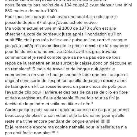
nous!!!ensuite pas moins de 4 104 coupé,2 cv,et biensur une mini
850 moteur de metro 1000
Pour tous les jours je roule avec une seat ibiza gttdi que je
posséde depuis 97 et que j'avais acheté neuve.
Ma voiture actuel et une mini 1000 de 1973 qu'on est allé
chercher a coté de bordeaux juste aprés l'inondation qu'il on
subit.Elle etait pas trés belle a voir puisque l'eau arrivé presque
jusqu'au toit!Aprés avoir discuté le prix je decide de la recuperer
pour lui donné une nouvel vie.Début avril les gros travaux
commence et je rend compte que sa ne va pas etre de tous
repos de la remettre en etat surtout la caisse,donc on découpe et
on remplace!!!5 mois de travail et de longue nuit aprés,je
commence a en voir le bout,je souhaité faire une mini unique et
original sens sortir de l'esprit fun qu'elle degage,je decide alors
de fabriqué un kit carrosserie avec un pare chocs de polo pour
l'avant,de clio pour l'arriére,et des bas de caisse de clio en fibre
et des elargisseurs d'aile adaptable!!!!une fois tout sa fini je
decide de la peindre et voila ma titine et née!!
Aprés quelque petit souci et quelque caprice de sa part,je prend
beaucoup de plaisir a son volant et je la bichonne pour qu'elle
reste ma titine encore pendant de longue année!!!!!!!!!!
Et je remercie encore ma copine nathalie pour la sellerie,sa n'a
pas etait facile non plus!!!!!!