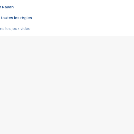
im Rayan
 toutes les règles
s les jeux vidéo
us choquant de Rockstar ? - Le scandale BULLY
e plus moche de Steam
du RÊVE tourne au CAUCHEMAR
pendant 8 heures
it… à tort
umiliés par un jeu vidéo
ire - Final Fantasy 8
ti un empire - Age of Empires
story DOFUS