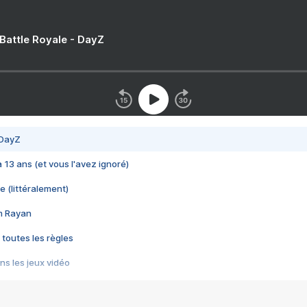
 Battle Royale - DayZ
 DayZ
 a 13 ans (et vous l'avez ignoré)
e (littéralement)
im Rayan
 toutes les règles
s les jeux vidéo
us choquant de Rockstar ? - Le scandale BULLY