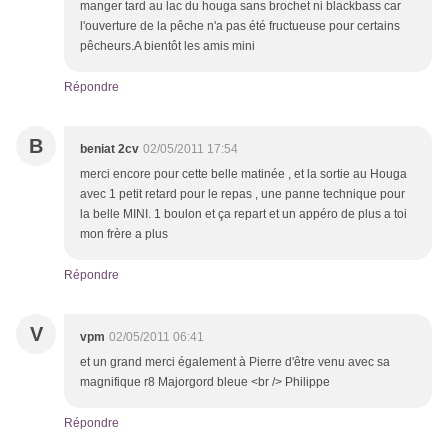
manger tard au lac du houga sans brochet ni blackbass car
l'ouverture de la pêche n'a pas été fructueuse pour certains
pêcheurs.A bientôt les amis mini
Répondre
B
beniat 2cv
02/05/2011 17:54
merci encore pour cette belle matinée , et la sortie au Houga
avec 1 petit retard pour le repas , une panne technique pour
la belle MINI. 1 boulon et ça repart et un appéro de plus a toi
mon frère a plus
Répondre
V
vpm
02/05/2011 06:41
et un grand merci également à Pierre d'être venu avec sa
magnifique r8 Majorgord bleue <br /> Philippe
Répondre