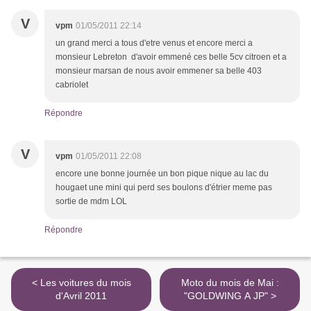
V
vpm
01/05/2011 22:14
un grand merci a tous d'etre venus et encore merci a
monsieur Lebreton d'avoir emmené ces belle 5cv citroen et a
monsieur marsan de nous avoir emmener sa belle 403
cabriolet
Répondre
V
vpm
01/05/2011 22:08
encore une bonne journée un bon pique nique au lac du
hougaet une mini qui perd ses boulons d'étrier meme pas
sortie de mdm LOL
Répondre
< Les voitures du mois
Moto du mois de Mai :
d'Avril 2011
"GOLDWING A JP" >