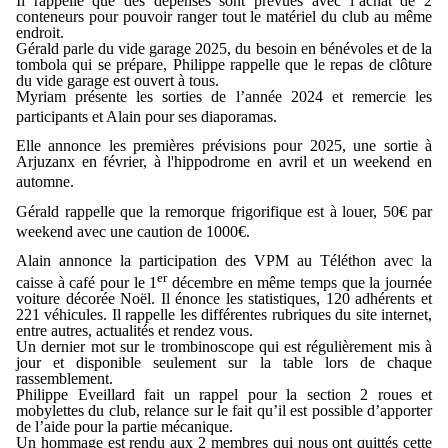
Il rappelle que des dépenses sont prévues avec l’achat de 2
conteneurs pour pouvoir ranger tout le matériel du club au même
endroit.
Gérald parle du vide garage 2025, du besoin en bénévoles et de la
tombola qui se prépare, Philippe rappelle que le repas de clôture
du vide garage est ouvert à tous.
Myriam présente les sorties de l’année 2024 et remercie les
participants et Alain pour ses diaporamas.
Elle annonce les premières prévisions pour 2025, une sortie à
Arjuzanx en février, à l'hippodrome en avril et un weekend en
automne.
Gérald rappelle que la remorque frigorifique est à louer, 50€ par
weekend avec une caution de 1000€.
Alain annonce la participation des VPM au Téléthon avec la
er
caisse à café pour le 1
décembre en même temps que la journée
voiture décorée Noël. Il énonce les statistiques, 120 adhérents et
221 véhicules. Il rappelle les différentes rubriques du site internet,
entre autres, actualités et rendez vous.
Un dernier mot sur le trombinoscope qui est régulièrement mis à
jour et disponible seulement sur la table lors de chaque
rassemblement.
Philippe Eveillard fait un rappel pour la section 2 roues et
mobylettes du club, relance sur le fait qu’il est possible d’apporter
de l’aide pour la partie mécanique.
Un hommage est rendu aux 2 membres qui nous ont quittés cette