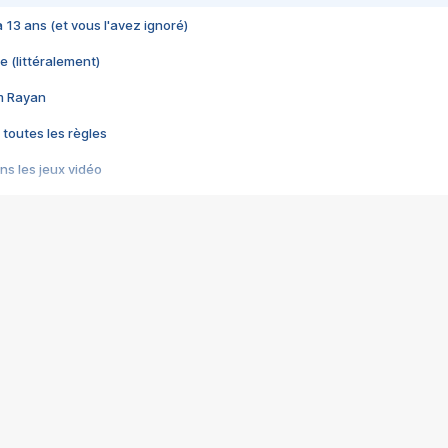
 a 13 ans (et vous l'avez ignoré)
e (littéralement)
im Rayan
 toutes les règles
s les jeux vidéo
us choquant de Rockstar ? - Le scandale BULLY
e plus moche de Steam
du RÊVE tourne au CAUCHEMAR
pendant 8 heures
it… à tort
umiliés par un jeu vidéo
ire - Final Fantasy 8