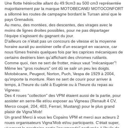
Une flotte hétéroclite allant du 49.9cm3 au 500 cm3 représentée
majoritairement par la marque MOTOBECANE/ MOTOCONFORT
a sillonné les routes de campagne bordant le Tursan ainsi que le
pays Grenadois.
Au menu, des montées, des descentes, des virages avec le
moins de lignes droites possibles, pour ne pas départager
l'équipe s'agissant du gagnant du jour.
D'ailleurs ce n'était pas un concours de vitesse et la moyenne
horaire aurait pu avoisiner celle d'un escargot en vacance, car
nous fûmes freinés quelques fois par les caprices mécaniques de
certains destriers bien qu'affichant des chromes rutilants.
Comme quoi, rien ne sert de frotter, mieux vaut "mécaniquer"!
Même les "gros rouleurs" ont dû se salir un peu les doigts.
Motobécane, Peugeot, Norton, Puch, Vespa de 1929 à 2004,
qu'importe la monture. Rien ne sert de courir pour arriver à
temps, à l'heure du café à Eugénie ou à l'heure du repas au
Vigneau.
Des 4 roues "collection" des VPM étaient aussi de la partie, pour
assister en serre-file et/ou exposer au Vigneau (Renault 4 CV,
Merco coupé, 204, 403, Ferrari, Mustang) pour le plus grand
plaisir de Vigna'Mob!
Un grand Merci à vous les Copains VPM et merci aux acteurs 2
roues organisateurs Vigna'Mob et/ou participants. C'était super,