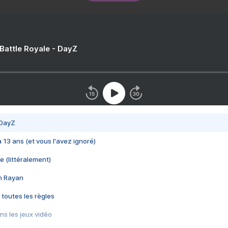
 Battle Royale - DayZ
 DayZ
 a 13 ans (et vous l'avez ignoré)
e (littéralement)
im Rayan
 toutes les règles
s les jeux vidéo