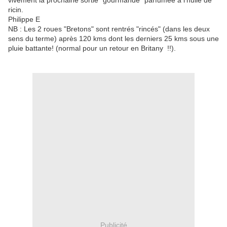
vivement la prochaine sortie "gourmande" parfumée à l'huile de
ricin.
Philippe E
NB : Les 2 roues "Bretons" sont rentrés "rincés" (dans les deux
sens du terme) après 120 kms dont les derniers 25 kms sous une
pluie battante! (normal pour un retour en Britany !!).
Publicité