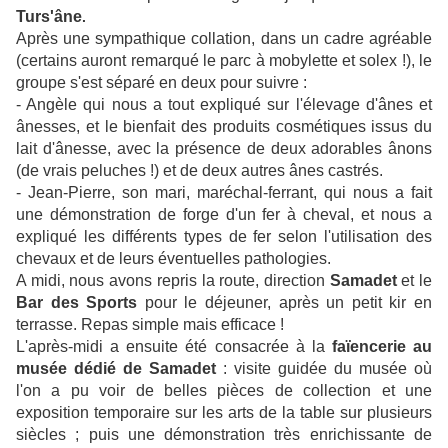
Turs'âne
.
Après une sympathique collation, dans un cadre agréable
(certains auront remarqué le parc à mobylette et solex !), le
groupe s'est séparé en deux pour suivre :
- Angèle qui nous a tout expliqué sur l'élevage d'ânes et
ânesses, et le bienfait des produits cosmétiques issus du
lait d'ânesse, avec la présence de deux adorables ânons
(de vrais peluches !) et de deux autres ânes castrés.
- Jean-Pierre, son mari, maréchal-ferrant, qui nous a fait
une démonstration de forge d'un fer à cheval, et nous a
expliqué les différents types de fer selon l'utilisation des
chevaux et de leurs éventuelles pathologies.
A midi, nous avons repris la route, direction
Samadet
et le
Bar des Sports
pour le déjeuner, après un petit kir en
terrasse. Repas simple mais efficace !
L'après-midi a ensuite été consacrée à la
faïencerie au
musée dédié de Samadet
: visite guidée du musée où
l'on a pu voir de belles pièces de collection et une
exposition temporaire sur les arts de la table sur plusieurs
siècles ; puis une démonstration très enrichissante de